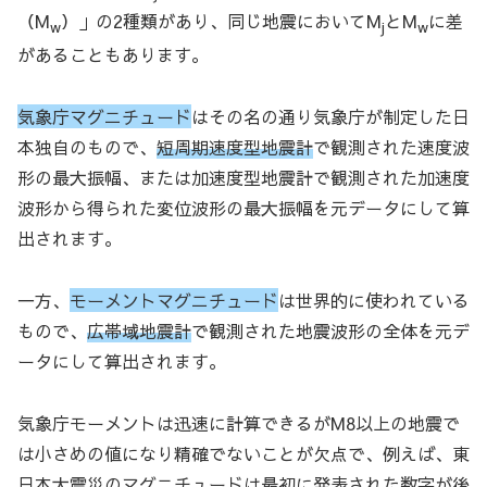
（M
）」の2種類があり、同じ地震においてM
とM
に差
w
j
w
があることもあります。
気象庁マグニチュード
はその名の通り気象庁が制定した日
本独自のもので、
短周期速度型地震計
で観測された速度波
形の最大振幅、または加速度型地震計で観測された加速度
波形から得られた変位波形の最大振幅を元データにして算
出されます。
一方、
モーメントマグニチュード
は世界的に使われている
もので、
広帯域地震計
で観測された地震波形の全体を元デ
ータにして算出されます。
気象庁モーメントは迅速に計算できるがM8以上の地震で
は小さめの値になり精確でないことが欠点で、例えば、東
日本大震災のマグニチュードは最初に発表された数字が後