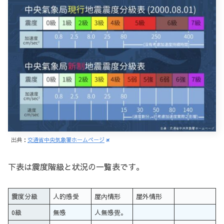
出典：
交通省中央気象署ホームページ
下表は震度階級と状況の一覧表です。
震度分級
人的感受
屋內情形
屋外情形
0級
無感
人無感覺。