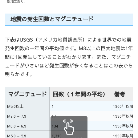
部加工あり。
地震の発生回数とマグニチュード
下表はUSGS（アメリカ地質調査所）による世界での地震
発生回数の一年間の平均値です。M8以上の巨大地震は1年
間に1回発生していることがわかります。また、マグニチ
ュードが小さいほど発生回数が多くなることはこの表から
明らかです。
マグニチュード
回数（１年間の平均）
備考
M8.0以上
1
1900年以降
M7.0 – 7.9
17
1990年以降
M6.0 – 6.9
134
1990年以降
M5.0 – 5.9
1,319
1990年以降