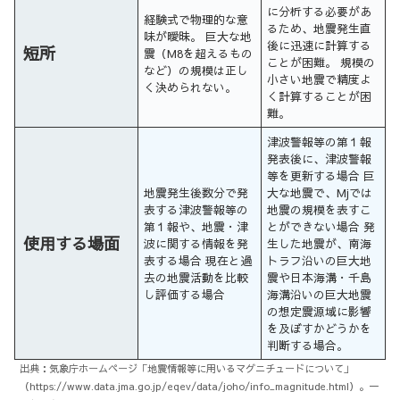
に分析する必要があ
経験式で物理的な意
るため、地震発生直
味が曖昧。 巨大な地
後に迅速に計算する
短所
震（M8を超えるもの
ことが困難。 規模の
など）の規模は正し
小さい地震で精度よ
く決められない。
く計算することが困
難。
津波警報等の第１報
発表後に、津波警報
等を更新する場合 巨
地震発生後数分で発
大な地震で、Mjでは
表する津波警報等の
地震の規模を表すこ
第１報や、地震・津
とができない場合 発
使用する場面
波に関する情報を発
生した地震が、南海
表する場合 現在と過
トラフ沿いの巨大地
去の地震活動を比較
震や日本海溝・千島
し評価する場合
海溝沿いの巨大地震
の想定震源域に影響
を及ぼすかどうかを
判断する場合。
出典：気象庁ホームページ「地震情報等に用いるマグニチュードについて」
（https://www.data.jma.go.jp/eqev/data/joho/info_magnitude.html）。一