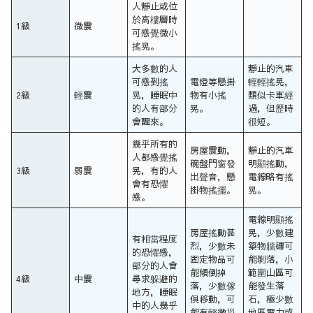
人靜止或位
於高樓層時
1級
微震
可感覺微小
搖晃。
大多數的人
靜止的汽車
可感到搖
電燈等懸掛
輕輕搖晃，
2級
輕震
晃，睡眠中
物有小搖
類似卡車經
的人有部分
晃。
過，但歷時
會醒來。
很短。
幾乎所有的
房屋震動，
靜止的汽車
人都感覺搖
碗盤門窗發
明顯搖動，
3級
弱震
晃，有的人
出聲音，懸
電線略有搖
會有恐懼
掛物搖擺。
晃。
感。
電線明顯搖
房屋搖動甚
晃，少數建
有相當程度
烈，少數未
築物牆磚可
的恐懼感，
固定物品可
能剝落，小
部分的人會
能傾倒掉
範圍山區可
4級
中震
尋求躲避的
落，少數傢
能發生落
地方，睡眠
俱移動，可
石，極少數
中的人幾乎
能有輕微災
地區電力或