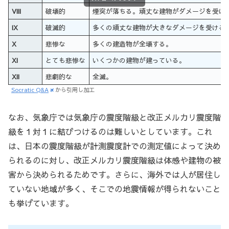
VIII
破壊的
煙突が落ちる。頑丈な建物がダメージを受け
IX
破滅的
多くの頑丈な建物が大きなダメージを受ける
X
悲惨な
多くの建造物が全壊する。
XI
とても悲惨な
いくつかの建物が建っている。
XII
悲劇的な
全滅。
Socratic Q&A
から引用し加工
なお、気象庁では気象庁の震度階級と改正メルカリ震度階
級を１対１に結びつけるのは難しいとしています。これ
は、日本の震度階級が計測震度計での測定値によって決め
られるのに対し、改正メルカリ震度階級は体感や建物の被
害から決められるためです。さらに、海外では人が居住し
ていない地域が多く、そこでの地震情報が得られないこと
も挙げています。