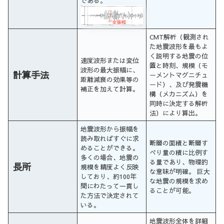
である。
CMT解析（観測され
た地震波形を最もよ
く説明する地震の位
速度波形または変位
置と時刻、規模（モ
波形の最大振幅に、
計算手法
ーメントマグニチュ
距離減衰の効果等の
ード）、及び発震機
補正を加えて計算。
構（メカニズム）を
同時に決定する解析
法）により算出。
地震波形から振幅を
読み取ればすぐに求
断層の面積と断層す
めることができる。
べり量の積に比例す
多くの場合、地震の
る量であり、物理的
長所
規模を精度よく反映
な意味が明確。 巨大
しており、約100年
な地震の規模を求め
間にわたって一貫し
ることが可能。
た方法で決定されて
いる。
地震波形全体を詳細