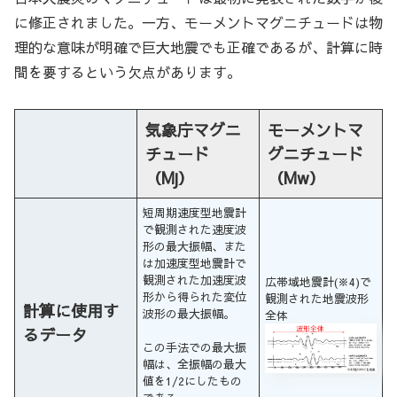
に修正されました。一方、モーメントマグニチュードは物
理的な意味が明確で巨大地震でも正確であるが、計算に時
間を要するという欠点があります。
気象庁マグニ
モーメントマ
チュード
グニチュード
（Mj）
（Mw）
短周期速度型地震計
で観測された速度波
形の最大振幅、また
は加速度型地震計で
観測された加速度波
広帯域地震計(※4)で
形から得られた変位
観測された地震波形
計算に使用す
波形の最大振幅。
全体
るデータ
この手法での最大振
幅は、全振幅の最大
値を1/2にしたもの