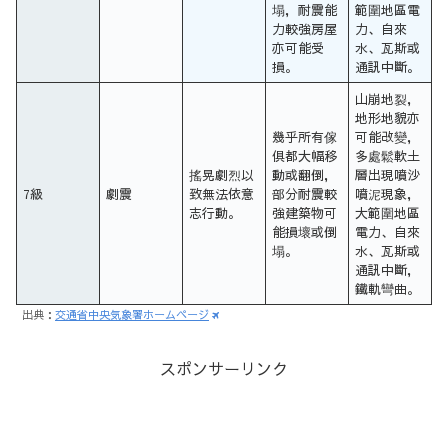
塌，耐震能
範圍地區電
力較強房屋
力、自來
亦可能受
水、瓦斯或
損。
通訊中斷。
山崩地裂，
地形地貌亦
幾乎所有傢
可能改變，
俱都大幅移
多處鬆軟土
搖晃劇烈以
動或翻倒，
層出現噴沙
7級
劇震
致無法依意
部分耐震較
噴泥現象，
志行動。
強建築物可
大範圍地區
能損壞或倒
電力、自來
塌。
水、瓦斯或
通訊中斷，
鐵軌彎曲。
出典：
交通省中央気象署ホームページ
スポンサーリンク