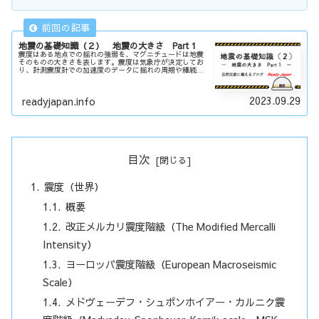
地震の基礎知識（２） 地震の大きさ Part 1
震度はある地点での揺れの強弱を、マグニチュードは地震
そのものの大きさを表します。震度は気象庁が決定してお
り、計測震度計での加速度のデータに揺れの周期や継続時
間を考慮した計算結果です。震度階は震度0から震度7の10
階級です。
2023.09.29
readyjapan.info
目次
震度（世界）
概要
改正メルカリ震度階級（The Modified Mercalli
Intensity）
ヨーロッパ震度階級（European Macroseismic
Scale）
メドヴェーデフ・シュポンホイアー・カルニク震