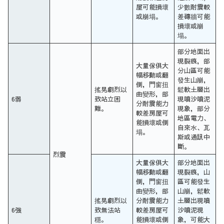
屋可能損壞
少數耐震較
或崩塌。
差磚牆可能
損壞或崩
塌。
部分地面出
現裂痕，部
大量傢俱大
分山區可能
幅移動或翻
發生山崩，
倒，門窗扭
搖晃劇烈以
鬆軟土層出
曲變形，部
6弱
致站立困
現噴沙噴泥
分耐震能力
難。
現象，部分
較差房屋可
地區電力、
能損壞或倒
自來水、瓦
塌。
斯或通訊中
斷。
烈震
大量傢俱大
部分地面出
幅移動或翻
現裂痕，山
倒，門窗扭
區可能發生
曲變形，部
山崩，鬆軟
搖晃劇烈以
分耐震能力
土層出現噴
6強
致無法站
較差房屋可
沙噴泥現
穩。
能損壞或倒
象，可能大