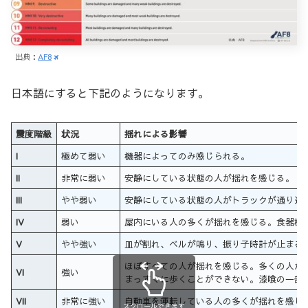
出典：
AF8
日本語にすると下記のようになります。
震度階級
状況
揺れによる影響
I
極めて弱い
機器によってのみ感じられる。
II
非常に弱い
安静にしている状態の人が揺れを感じる。
III
やや弱い
安静にしている状態の人がトラックが通り過
IV
弱い
屋内にいる人の多くが揺れを感じる。食器棚
V
やや強い
皿が割れ、ベルが鳴り、振り子時計が止まる
ほぼすべての人が揺れを感じる。多くの人が
VI
強い
まっすぐに歩くことができない。漆喰の一部
VII
非常に強い
自動車を運転している人の多くが揺れを感じ
スクロールできます