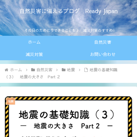
自然災害に備えるブログ Ready Japan
その日のために今できることを！ 減災対策のすすめ
ホーム
自然災害
減災対策
お問い合わせ
ホーム
自然災害
地震
地震の基礎知識
（３） 地震の大きさ Part ２
地震