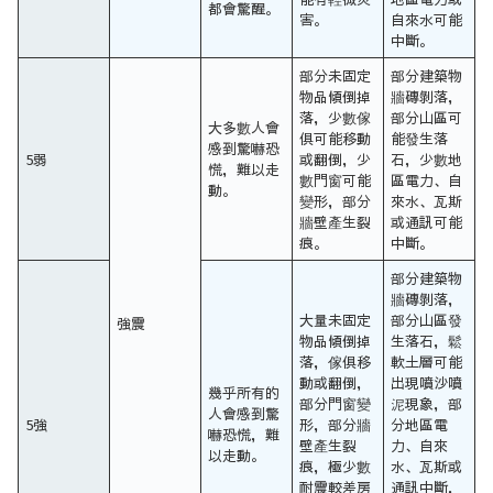
都會驚醒。
害。
自來水可能
中斷。
部分未固定
部分建築物
物品傾倒掉
牆磚剝落，
落，少數傢
部分山區可
大多數人會
俱可能移動
能發生落
感到驚嚇恐
5弱
或翻倒，少
石，少數地
慌，難以走
數門窗可能
區電力、自
動。
變形，部分
來水、瓦斯
牆壁產生裂
或通訊可能
痕。
中斷。
部分建築物
牆磚剝落，
大量未固定
部分山區發
強震
物品傾倒掉
生落石，鬆
落，傢俱移
軟土層可能
動或翻倒，
出現噴沙噴
幾乎所有的
部分門窗變
泥現象，部
人會感到驚
5強
形，部分牆
分地區電
嚇恐慌，難
壁產生裂
力、自來
以走動。
痕，極少數
水、瓦斯或
耐震較差房
通訊中斷，