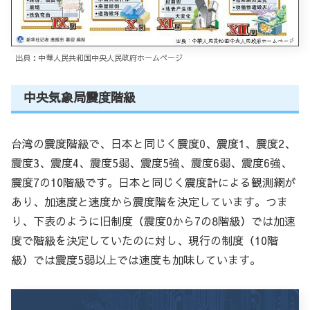
出典：中華人民共和国中央人民政府ホームページ
中央気象局震度階級
台湾の震度階級で、日本と同じく震度0、震度1、震度2、
震度3、震度4、震度5弱、震度5強、震度6弱、震度6強、
震度7の10階級です。日本と同じく震度計による観測網が
あり、加速度と速度から震度階を決定しています。つま
り、下表のように旧制度（震度0から7の8階級）では加速
度で階級を決定していたのに対し、現行の制度（10階
級）では震度5弱以上では速度も加味しています。