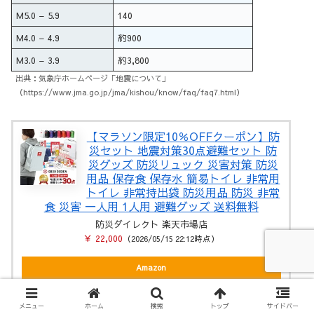
M5.0 – 5.9
140
M4.0 – 4.9
約900
M3.0 – 3.9
約3,800
出典：気象庁ホームページ「地震について」
（https://www.jma.go.jp/jma/kishou/know/faq/faq7.html）
【マラソン限定10％OFFクーポン】防
災セット 地震対策30点避難セット 防
災グッズ 防災リュック 災害対策 防災
用品 保存食 保存水 簡易トイレ 非常用
トイレ 非常持出袋 防災用品 防災 非常
食 災害 一人用 1人用 避難グッズ 送料無料
防災ダイレクト 楽天市場店
￥ 22,000
（2026/05/15 22:12時点）
Amazon
楽天
メニュー
ホーム
検索
トップ
サイドバー