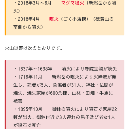
・2018年3月〜6月
マグマ
噴火
（新燃岳から噴
火）
・2018年4月
噴火
（ごく小規模）（硫黄山の
南側から噴火）
火山災害は次のとおりです。
・1637年～1638年 噴火により寺院宝物が焼失
・1716年11月 新燃岳の噴火により火砕流が発
生し、死者が5人、負傷者が31人、神社・仏閣が
焼失、焼失家屋が600余棟、山林・田畑・牛馬に
被害
・1895年10月 御鉢の噴火により噴石で家屋22
軒が出火。御鉢付近で3人連れの男子及び老女1人
が噴石で死亡