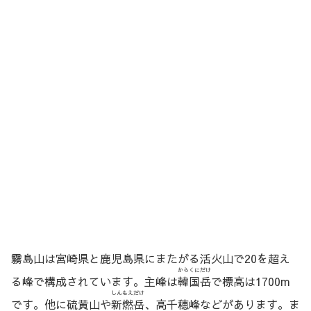
霧島山は宮崎県と鹿児島県にまたがる活火山で20を超え
からくにだけ
る峰で構成されています。主峰は
韓国岳
で標高は1700m
しんもえだけ
です。他に硫黄山や
新燃岳
、高千穂峰などがあります。ま