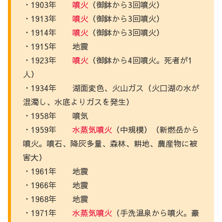
・1903年
噴火
（御鉢から3回噴火）
・1913年
噴火
（御鉢から3回噴火）
・1914年
噴火
（御鉢から3回噴火）
・1915年 地震
・1923年
噴火
（御鉢から4回噴火。死者が1
人）
・1934年 湖面変色、火山ガス（火口湖の水が
混濁し、水底よりガスを発生）
・1958年 噴気
・1959年
水蒸気
噴火
（中規模）（新燃岳から
噴火。噴石、降灰多量、森林、耕地、農産物に被
害大）
・1961年 地震
・1966年 地震
・1968年 地震
・1971年
水蒸気
噴火
（手洗温泉から噴火。豪