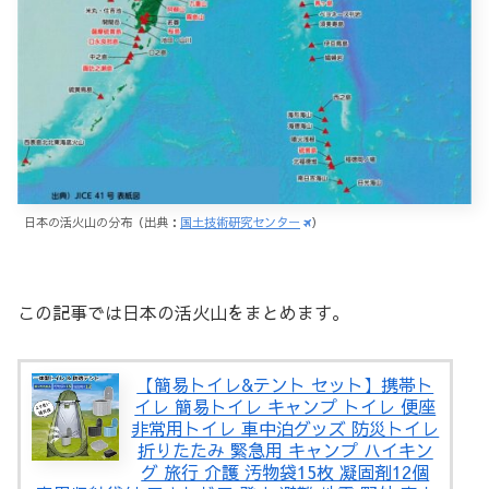
日本の活火山の分布（出典：
国土技術研究センター
）
この記事では日本の活火山をまとめます。
【簡易トイレ&テント セット】携帯ト
イレ 簡易トイレ キャンプ トイレ 便座
非常用トイレ 車中泊グッズ 防災トイレ
折りたたみ 緊急用 キャンプ ハイキン
グ 旅行 介護 汚物袋15枚 凝固剤12個