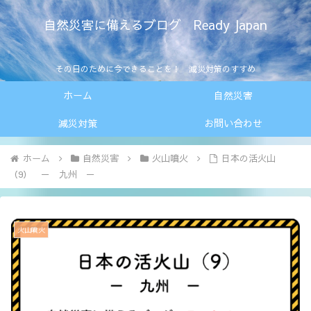
自然災害に備えるブログ Ready Japan
その日のために今できることを！ 減災対策のすすめ
ホーム
自然災害
減災対策
お問い合わせ
ホーム
自然災害
火山噴火
日本の活火山
（9） － 九州 －
火山噴火