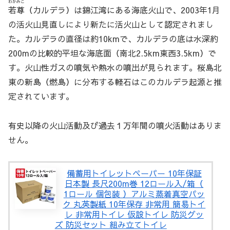
わかみこ
若尊
（カルデラ）は錦江湾にある海底火山で、2003年1月
の活火山見直しにより新たに活火山として認定されまし
た。カルデラの直径は約10kmで、カルデラの底は水深約
200mの比較的平坦な海底面（南北2.5km東西3.5km）で
す。火山性ガスの噴気や熱水の噴出が見られます。桜島北
東の新島（燃島）に分布する軽石はこのカルデラ起源と推
定されています。
有史以降の火山活動及び過去１万年間の噴火活動はありま
せん。
備蓄用トイレットペーパー 10年保証
日本製 長尺200m巻 12ロール入/箱（
1ロール 個包装 ）アルミ蒸着真空パッ
ク 丸英製紙 10年保存 非常用 簡易トイ
レ 非常用トイレ 仮設トイレ 防災グッ
ズ 防災セット 組み立てトイレ