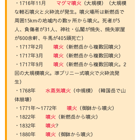
・1716年11月
マグマ噴火
（大規模）（大規模
な軽石噴火と火砕流が発生。噴火場所は新燃岳で
周囲15kmの地域内の数ヶ所から噴火。死者が5
人、負傷者が31人、神社・仏閣が焼失、焼失家屋
が600余軒、牛馬が405頭死亡）
・1717年2月
噴火
（新燃岳から複数回噴火）
・1717年3月
噴火
（新燃岳から複数回噴火）
・1717年9月
噴火
（新燃岳から複数回噴火。2
回の大規模噴火。準プリニー式噴火で火砕流発
生）
・1768年
水蒸気
噴火
（中規模）（韓国岳で山
体崩壊）
・1771年〜1772年
噴火
（御鉢から噴火）
・1822年
噴火
（新燃岳から噴火）
・1832年
噴火
?
・1880年
噴火
（御鉢から噴火）