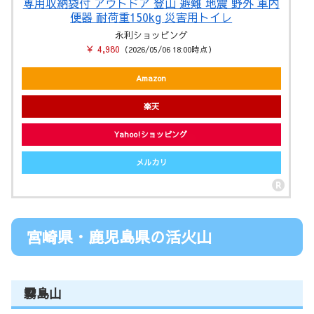
専用収納袋付 アウトドア 登山 避難 地震 野外 車内
便器 耐荷重150kg 災害用トイレ
永利ショッピング
￥ 4,980
（2026/05/06 18:00時点）
Amazon
楽天
Yahoo!ショッピング
メルカリ
宮崎県・鹿児島県の活火山
霧島山