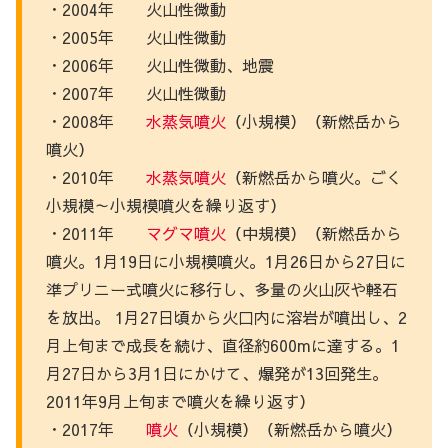
・2004年 火山性微動
・2005年 火山性微動
・2006年 火山性微動、地震
・2007年 火山性微動
・2008年
水蒸気
噴火
（小規模）（新燃岳から
噴火）
・2010年
水蒸気
噴火
（新燃岳から噴火。ごく
小規模～小規模噴火を繰り返す）
・2011年
マグマ
噴火
（中規模）（新燃岳から
噴火。1月19日に小規模噴火。1月26日から27日に
準プリニー式噴火に移行し、多量の火山灰や軽石
を放出。 1月27日頃から火口内に溶岩が噴出し、2
月上旬まで成長を続け、直径約600mに達する。1
月27日から3月1日にかけて、爆発が13回発生。
2011年9月上旬まで噴火を繰り返す）
・2017年
噴火
（小規模）（新燃岳から噴火）