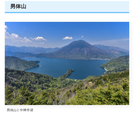
男体山
男体山と中禅寺湖