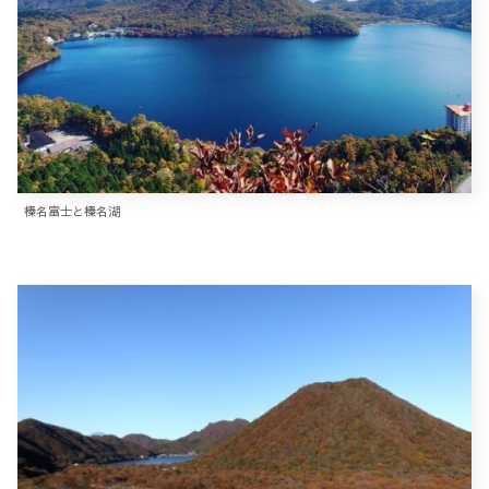
榛名富士と榛名湖