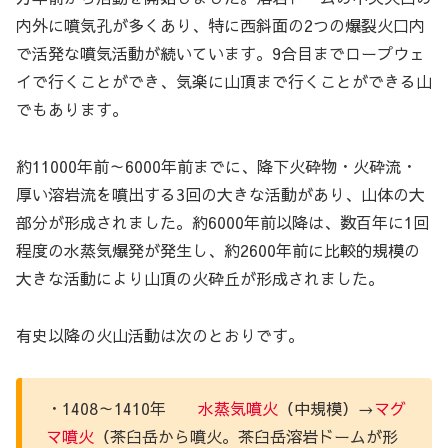
内外に噴気孔が多くあり、特に西斜面の2つの爆裂火口内
で活発な噴気活動が続いています。9合目までロープウェ
イで行くことができ、気楽に山頂まで行くことができる山
でもあります。
約11000年前～6000年前までに、降下火砕物・火砕流・
厚い溶岩流を噴出する3回の大きな活動があり、山体の大
部分が形成されました。約6000年前以降は、数百年に1回
程度の水蒸気爆発が発生し、約2600年前に比較的規模の
大きな活動により山頂の火砕丘が形成されました。
有史以降の火山活動は次のとおりです。
・1408～1410年
水蒸気噴火
（中規模）→
マグ
マ噴火
（茶臼岳から噴火。茶臼岳溶岩ドームが形