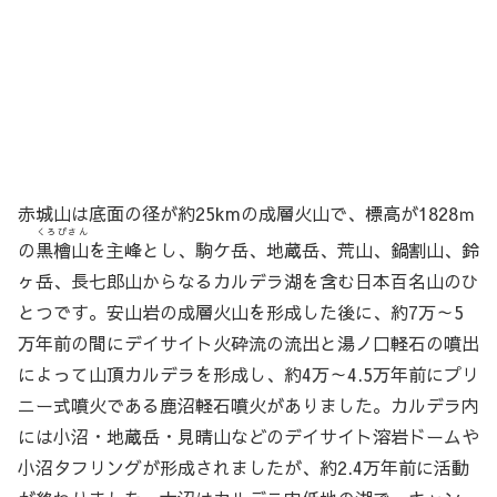
赤城山は底面の径が約25kmの成層火山で、標高が1828ｍ
くろびさん
の
黒檜山
を主峰とし、駒ケ岳、地蔵岳、荒山、鍋割山、鈴
ヶ岳、長七郎山からなるカルデラ湖を含む日本百名山のひ
とつです。安山岩の成層火山を形成した後に、約7万～5
万年前の間にデイサイト火砕流の流出と湯ノ口軽石の噴出
によって山頂カルデラを形成し、約4万～4.5万年前にプリ
ニー式噴火である鹿沼軽石噴火がありました。カルデラ内
には小沼・地蔵岳・見晴山などのデイサイト溶岩ドームや
小沼タフリングが形成されましたが、約2.4万年前に活動