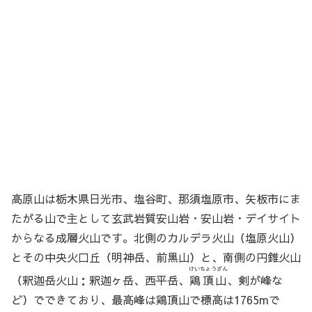
高原山は栃木県日光市、塩谷町、那須塩原市、矢板市にま
たがる山で主として玄武岩質安山岩・安山岩・デイサイト
からなる成層火山です。北側のカルデラ火山（塩原火山）
とその中央火口丘（明神岳、前黒山）と、南側の円錐火山
けいちょうざん
（釈迦岳火山：釈迦ヶ岳、西平岳、
鶏頂山
、剣が峰な
ど）でできており、最高峰は鶏頂山で標高は1765mで