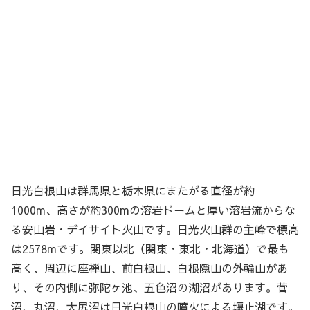
日光白根山は群馬県と栃木県にまたがる直径が約
1000m、高さが約300mの溶岩ドームと厚い溶岩流からな
る安山岩・デイサイト火山です。日光火山群の主峰で標高
は2578mです。関東以北（関東・東北・北海道）で最も
高く、周辺に座禅山、前白根山、白根隠山の外輪山があ
り、その内側に弥陀ヶ池、五色沼の湖沼があります。菅
沼、丸沼、大尻沼は日光白根山の噴火による堰止湖です。