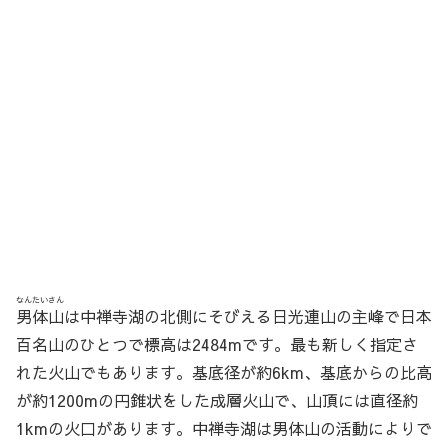
なんたいさん
男体山
は中禅寺湖の北側にそびえる日光連山の主峰で日本
百名山のひとつで標高は2484mです。最も新しく指定さ
れた火山でもあります。基底径が約6km、基底からの比高
が約1200mの円錐状をした成層火山で、山頂には直径約
1kmの火口があります。中禅寺湖は
男体山
の活動によりで