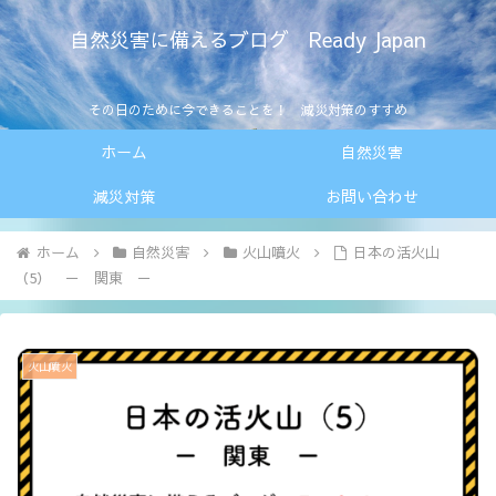
自然災害に備えるブログ Ready Japan
その日のために今できることを！ 減災対策のすすめ
ホーム
自然災害
減災対策
お問い合わせ
ホーム
自然災害
火山噴火
日本の活火山
（5） － 関東 －
火山噴火