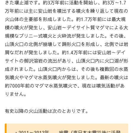
きた堰止湖です。約3万年前に活動を開始し、約3万～1.7
万年前には主に安山岩を噴出する噴火を繰り返して現在の
火山体の主要部を形成しました。約1.7万年前には最大規
模の噴火が発生し、安山岩～デイサイト質マグマによる大
規模なプリニー式噴火と火砕流が発生しました。その後、
山頂火口の北側が崩壊して蹄形火口を形成し、北側では岩
屑なだれが発生しました。約1.4万年前には安山岩～デイ
サイトの御沢溶岩の流出があり、山頂火口内に火口湖が形
成されました。山頂火口内からは、その後も複数回の水蒸
気噴火やマグマ水蒸気噴火が発生しました。最新の噴火は
約7000年前のマグマ水蒸気噴火で、現在は噴気活動があ
りません。
有史以降の火山活動は次のとおりです。
・2011～2012年 地震（東日本大震災後に活発