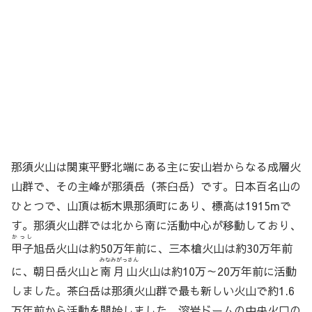
那須火山は関東平野北端にある主に安山岩からなる成層火
山群で、その主峰が那須岳（茶臼岳）です。日本百名山の
ひとつで、山頂は栃木県那須町にあり、標高は1915mで
す。那須火山群では北から南に活動中心が移動しており、
かっし
甲子
旭岳火山は約50万年前に、三本槍火山は約30万年前
みなみがっさん
に、朝日岳火山と
南月山
火山は約10万～20万年前に活動
しました。茶臼岳は那須火山群で最も新しい火山で約1.6
万年前から活動を開始しました。溶岩ドームの中央火口の