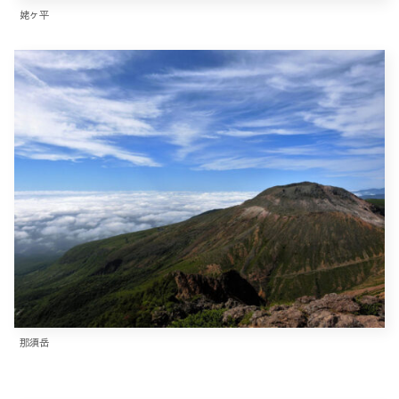
姥ヶ平
那須岳