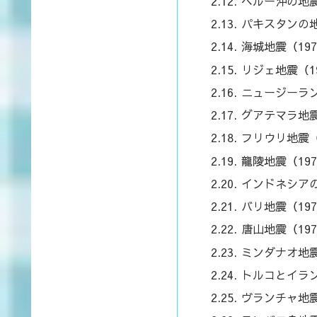
ペルー沖の地震
パキスタンの地
海城地震（19
リジェ地震（1
ニュージーラン
グアテマラ地震
フリウリ地震（
龍陵地震（19
インドネシアの
バリ地震（19
唐山地震（19
ミンダナオ地震
トルコとイラン
ヴランチャ地震