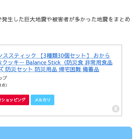
で発生した巨大地震や被害者が多かった地震をまとめ
ンススティック 【3種類30個セット】 おから
キー Balance Stick（防災食 非常用食品
ズ 防災セット 防災用品 帰宅困難 備蓄品
ップ
5時点）
oo!ショッピング
メルカリ